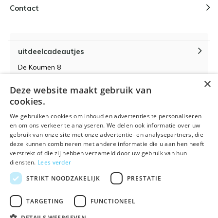
Contact
uitdeelcadeautjes
De Koumen 8
6433KD Hoensbroek
×
Deze website maakt gebruik van
KvK-nummer 14087571
cookies.
BTW-nummer NL 815399145 B01
We gebruiken cookies om inhoud en advertenties te personaliseren
en om ons verkeer te analyseren. We delen ook informatie over uw
gebruik van onze site met onze advertentie- en analysepartners, die
deze kunnen combineren met andere informatie die u aan hen heeft
verstrekt of die zij hebben verzameld door uw gebruik van hun
Algemene voorwaarden
RSS-feed
Sitemap
diensten.
Lees verder
STRIKT NOODZAKELIJK
PRESTATIE
TARGETING
FUNCTIONEEL
DETAILS WEERGEVEN