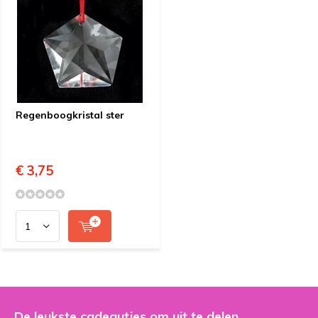
Regenboogkristal ster
€ 3,75
De leukste cadeautjes om uit te delen