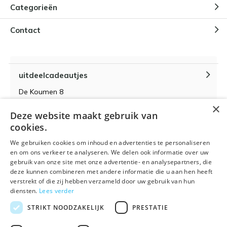
Categorieën
Contact
uitdeelcadeautjes
De Koumen 8
6433KD Hoensbroek
×
Deze website maakt gebruik van
KvK-nummer 14087571
cookies.
BTW-nummer NL 815399145 B01
We gebruiken cookies om inhoud en advertenties te personaliseren
en om ons verkeer te analyseren. We delen ook informatie over uw
gebruik van onze site met onze advertentie- en analysepartners, die
deze kunnen combineren met andere informatie die u aan hen heeft
verstrekt of die zij hebben verzameld door uw gebruik van hun
Algemene voorwaarden
RSS-feed
Sitemap
diensten.
Lees verder
STRIKT NOODZAKELIJK
PRESTATIE