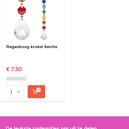
Regenboog kristal Amrita
€ 7,50
De leukste cadeautjes om uit te delen