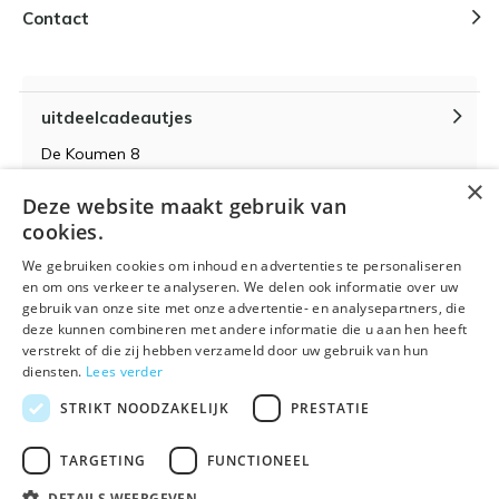
Contact
uitdeelcadeautjes
De Koumen 8
6433KD Hoensbroek
×
Deze website maakt gebruik van
KvK-nummer 14087571
cookies.
BTW-nummer NL 815399145 B01
We gebruiken cookies om inhoud en advertenties te personaliseren
en om ons verkeer te analyseren. We delen ook informatie over uw
gebruik van onze site met onze advertentie- en analysepartners, die
deze kunnen combineren met andere informatie die u aan hen heeft
verstrekt of die zij hebben verzameld door uw gebruik van hun
Algemene voorwaarden
RSS-feed
Sitemap
diensten.
Lees verder
STRIKT NOODZAKELIJK
PRESTATIE
TARGETING
FUNCTIONEEL
DETAILS WEERGEVEN