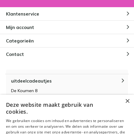
Klantenservice
Mijn account
Categorieën
Contact
uitdeelcadeautjes
De Koumen 8
6433KD Hoensbroek
×
Deze website maakt gebruik van
KvK-nummer 14087571
cookies.
BTW-nummer NL 815399145 B01
We gebruiken cookies om inhoud en advertenties te personaliseren
en om ons verkeer te analyseren. We delen ook informatie over uw
gebruik van onze site met onze advertentie- en analysepartners, die