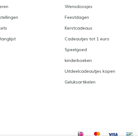
eren
Wensdoosjes
stellingen
Feestdagen
kets
Kerstcadeaus
langlijst
Cadeautjes tot 1 euro
Speelgoed
kinderboeken
Uitdeelcadeautjes kopen
Geluksartikelen