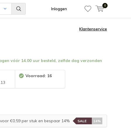
0
n
Inloggen
Klantenservice
en vóór 14.00 uur besteld, zelfde dag verzonden
:
Voorraad: 16
113
voor €0,59 per stuk en bespaar 14%
SALE
14%