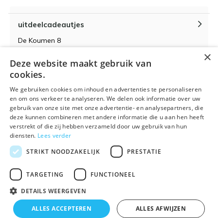
uitdeelcadeautjes
De Koumen 8
6433KD Hoensbroek
×
Deze website maakt gebruik van
KvK-nummer 14087571
cookies.
BTW-nummer NL 815399145 B01
We gebruiken cookies om inhoud en advertenties te personaliseren
en om ons verkeer te analyseren. We delen ook informatie over uw
gebruik van onze site met onze advertentie- en analysepartners, die
deze kunnen combineren met andere informatie die u aan hen heeft
verstrekt of die zij hebben verzameld door uw gebruik van hun
Algemene voorwaarden
RSS-feed
Sitemap
diensten.
Lees verder
STRIKT NOODZAKELIJK
PRESTATIE
TARGETING
FUNCTIONEEL
DETAILS WEERGEVEN
© 2026 - Powered by
Lightspeed
- Theme By
DMWS
x
Plus+
ALLES ACCEPTEREN
ALLES AFWIJZEN
🌴 Wij zijn met vakantie t/m 21 augustus. Bestellen is