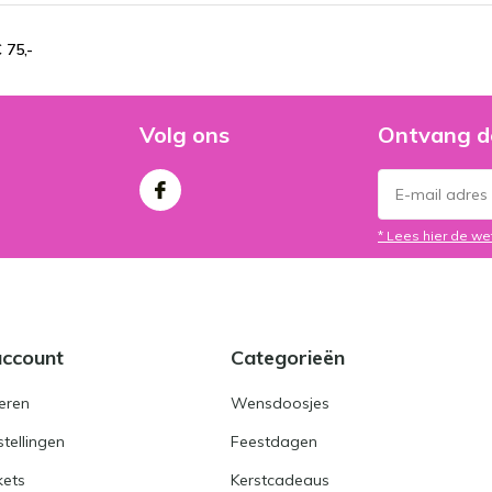
 75,-
Volg ons
Ontvang d
* Lees hier de we
account
Categorieën
eren
Wensdoosjes
stellingen
Feestdagen
kets
Kerstcadeaus