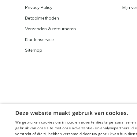
Privacy Policy
Mijn ver
Betaalmethoden
Verzenden & retourneren
Klantenservice
Sitemap
Deze website maakt gebruik van cookies.
We gebruiken cookies om inhoud en advertenties te personaliseren 
gebruik van onze site met onze advertentie- en analysepartners, d
verstrekt of die zij hebben verzameld door uw gebruik van hun dien
© 2026 - Powered by
Lightspeed
- Theme By
DMWS
x