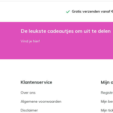
Gratis verzenden vanaf €
De leukste cadeautjes om uit te delen
Vind je hier!
Klantenservice
Mijn 
Over ons
Registr
Algemene voorwaarden
Mijn be
Disclaimer
Mijn tic