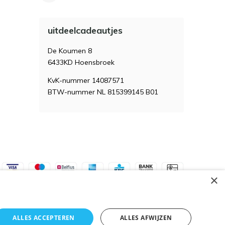
uitdeelcadeautjes
De Koumen 8
6433KD Hoensbroek
KvK-nummer 14087571
BTW-nummer NL 815399145 B01
×
ALLES ACCEPTEREN
ALLES AFWIJZEN
Algemene voorwaarden
RSS-feed
Sitemap