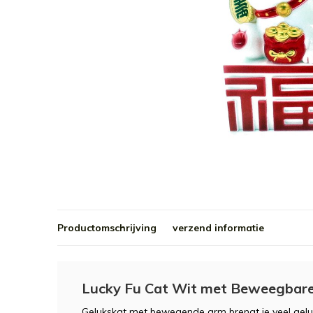
Productomschrijving
verzend informatie
Lucky Fu Cat Wit met Beweegbare
Gelukskat met bewegende arm brengt je veel gel