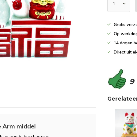
Gratis verz
Op werkdag
14 dagen b
Direct uit 
9
Gerelatee
 Arm middel
uk en goede bescherming.