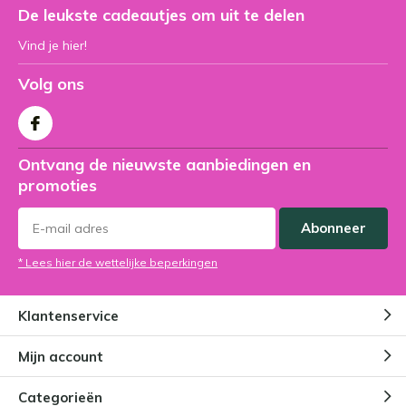
De leukste cadeautjes om uit te delen
Vind je hier!
Volg ons
Ontvang de nieuwste aanbiedingen en
promoties
Abonneer
* Lees hier de wettelijke beperkingen
Klantenservice
Mijn account
Categorieën