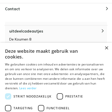
Contact
uitdeelcadeautjes
De Koumen 8
6433KD Hoensbroek
×
Deze website maakt gebruik van
KvK-nummer 14087571
cookies.
BTW-nummer NL 815399145 B01
We gebruiken cookies om inhoud en advertenties te personaliseren
en om ons verkeer te analyseren. We delen ook informatie over uw
gebruik van onze site met onze advertentie- en analysepartners, die
deze kunnen combineren met andere informatie die u aan hen heeft
verstrekt of die zij hebben verzameld door uw gebruik van hun
Algemene voorwaarden
RSS-feed
Sitemap
diensten.
Lees verder
STRIKT NOODZAKELIJK
PRESTATIE
TARGETING
FUNCTIONEEL