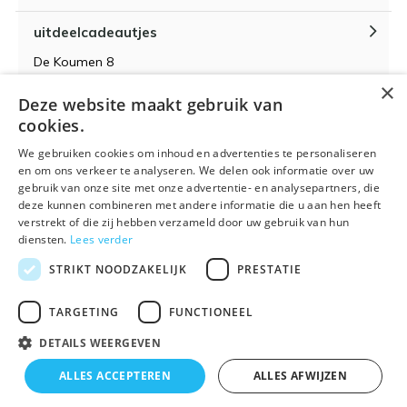
uitdeelcadeautjes
De Koumen 8
6433KD Hoensbroek
×
Deze website maakt gebruik van
KvK-nummer 14087571
cookies.
BTW-nummer NL 815399145 B01
We gebruiken cookies om inhoud en advertenties te personaliseren
en om ons verkeer te analyseren. We delen ook informatie over uw
gebruik van onze site met onze advertentie- en analysepartners, die
deze kunnen combineren met andere informatie die u aan hen heeft
verstrekt of die zij hebben verzameld door uw gebruik van hun
Algemene voorwaarden
RSS-feed
Sitemap
diensten.
Lees verder
STRIKT NOODZAKELIJK
PRESTATIE
TARGETING
FUNCTIONEEL
DETAILS WEERGEVEN
© 2026 - Powered by
Lightspeed
- Theme By
DMWS
x
Plus+
ALLES ACCEPTEREN
ALLES AFWIJZEN
🌴 Wij zijn met vakantie t/m 21 augustus. Bestellen is
Uitdeelcadeautjes.nl
9
/
10
-
9
Reviews @
Kiyoh
tijdelijk niet mogelijk.