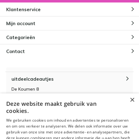
Klantenservice
Mijn account
Categorieën
Contact
uitdeelcadeautjes
De Koumen 8
6433KD Hoensbroek
×
Deze website maakt gebruik van
KvK-nummer 14087571
cookies.
BTW-nummer NL 815399145 B01
We gebruiken cookies om inhoud en advertenties te personaliseren
en om ons verkeer te analyseren. We delen ook informatie over uw
gebruik van onze site met onze advertentie- en analysepartners, die
deze kunnen combineren met andere informatie die u aan hen heeft