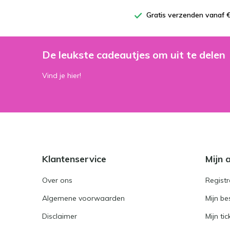
Gratis verzenden vanaf €
De leukste cadeautjes om uit te delen
Vind je hier!
Klantenservice
Mijn 
Over ons
Registr
Algemene voorwaarden
Mijn be
Disclaimer
Mijn tic