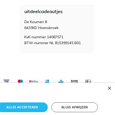
uitdeelcadeautjes
De Koumen 8
6433KD Hoensbroek
KvK-nummer 14087571
BTW-nummer NL 815399145 B01
×
ALLES ACCEPTEREN
ALLES AFWIJZEN
Algemene voorwaarden
RSS-feed
Sitemap