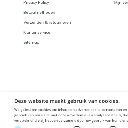
Privacy Policy
Mijn ver
Betaalmethoden
Verzenden & retourneren
Klantenservice
Sitemap
Deze website maakt gebruik van cookies.
We gebruiken cookies om inhoud en advertenties te personaliseren 
gebruik van onze site met onze advertentie- en analysepartners, d
verstrekt of die zij hebben verzameld door uw gebruik van hun dien
© 2026 - Powered by
Lightspeed
- Theme By
DMWS
x