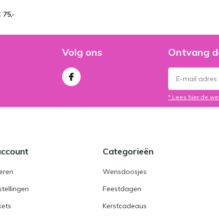
 75,-
Volg ons
Ontvang d
* Lees hier de we
account
Categorieën
eren
Wensdoosjes
stellingen
Feestdagen
kets
Kerstcadeaus