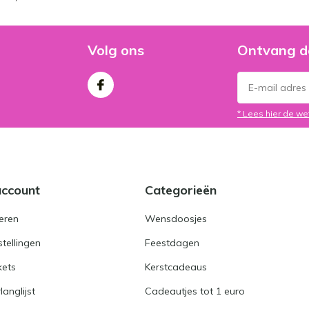
Volg ons
Ontvang d
* Lees hier de we
account
Categorieën
eren
Wensdoosjes
stellingen
Feestdagen
kets
Kerstcadeaus
langlijst
Cadeautjes tot 1 euro