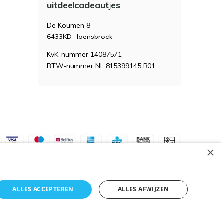
uitdeelcadeautjes
De Koumen 8
6433KD Hoensbroek
KvK-nummer 14087571
BTW-nummer NL 815399145 B01
×
ALLES ACCEPTEREN
ALLES AFWIJZEN
Algemene voorwaarden
RSS-feed
Sitemap