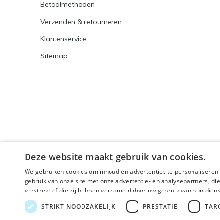
Betaalmethoden
Verzenden & retourneren
Klantenservice
Sitemap
Deze website maakt gebruik van cookies.
We gebruiken cookies om inhoud en advertenties te personaliseren 
gebruik van onze site met onze advertentie- en analysepartners, d
verstrekt of die zij hebben verzameld door uw gebruik van hun dien
© 2026 - Powered by
Lightspeed
- Theme By
DMWS
x
STRIKT NOODZAKELIJK
PRESTATIE
TAR