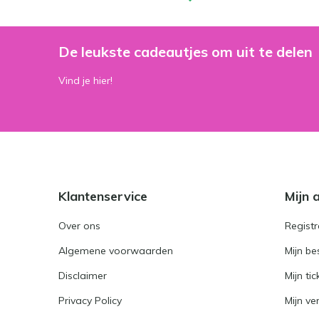
De leukste cadeautjes om uit te delen
Vind je hier!
Klantenservice
Mijn 
Over ons
Registr
Algemene voorwaarden
Mijn be
Disclaimer
Mijn tic
Privacy Policy
Mijn ver