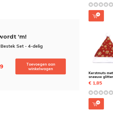
wordt 'm!
 Bestek Set - 4-delig
Toevoegen aan
99
winkelwagen
Kerstmuts me
sneeuw glitte
€ 1,85