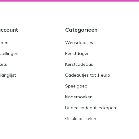
account
Categorieën
eren
Wensdoosjes
stellingen
Feestdagen
kets
Kerstcadeaus
langlijst
Cadeautjes tot 1 euro
Speelgoed
kinderboeken
Uitdeelcadeautjes kopen
Geluksartikelen