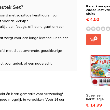
estek Set?
Kerst kaarsje
cadeauset va
stuks
ersierd met schattige kerstfiguren van
€ 4,50
 voor de kleintjes.
ltijd een feestje, of het nu gaat om een
t zorgt voor een lange levensduur en een
tafel met dit betoverende, goudkleurige
fect voor gebak of een nagerecht.
pakt én klaar gemaakt voor verzending!
Speel een
kerstliedje!
 goed mogelijk te verpakken. Vóór 14 uur
€ 14,99