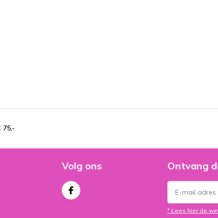
 75,-
Volg ons
Ontvang d
* Lees hier de we