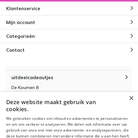
Klantenservice
Mijn account
Categorieën
Contact
uitdeelcadeautjes
De Koumen 8
6433KD Hoensbroek
×
Deze website maakt gebruik van
KvK-nummer 14087571
cookies.
BTW-nummer NL 815399145 B01
We gebruiken cookies om inhoud en advertenties te personaliseren
en om ons verkeer te analyseren. We delen ook informatie over uw
gebruik van onze site met onze advertentie- en analysepartners, die
deze kunnen combineren met andere informatie die u aan hen heeft