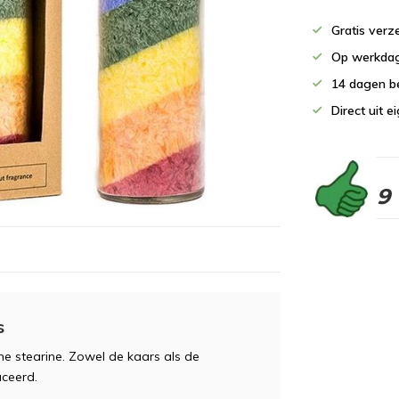
Gratis verz
Op werkdag
14 dagen b
Direct uit 
9
s
e stearine. Zowel de kaars als de
uceerd.