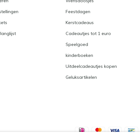
eren
Wensdoosjes
stellingen
Feestdagen
kets
Kerstcadeaus
langlijst
Cadeautjes tot 1 euro
Speelgoed
kinderboeken
Uitdeelcadeautjes kopen
Geluksartikelen