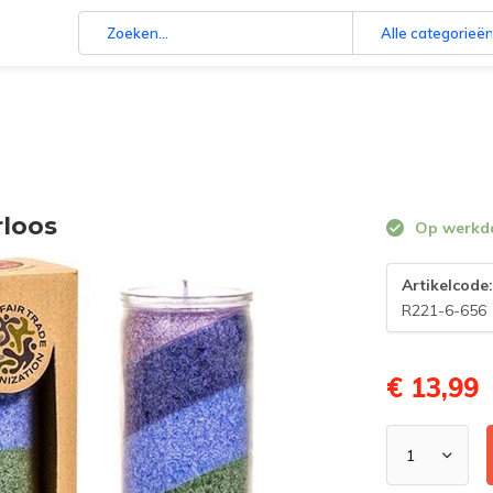
Alle categorieë
rloos
Op werkdag
Artikelcode
R221-6-656
€ 13,99