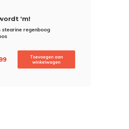
wordt 'm!
 stearine regenboog
oos
Toevoegen aan
,99
winkelwagen