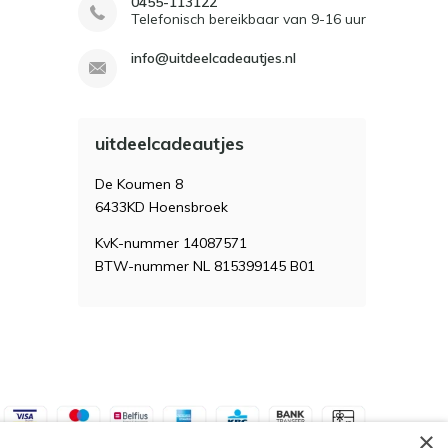
0455-113122
Telefonisch bereikbaar van 9-16 uur
info@uitdeelcadeautjes.nl
uitdeelcadeautjes
De Koumen 8
6433KD Hoensbroek
KvK-nummer 14087571
BTW-nummer NL 815399145 B01
×