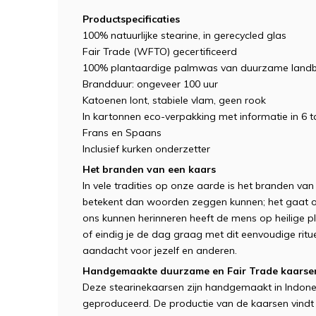
Productspecificaties
100% natuurlijke stearine, in gerecycled glas
Fair Trade (WFTO) gecertificeerd
100% plantaardige palmwas van duurzame lan
Brandduur: ongeveer 100 uur
Katoenen lont, stabiele vlam, geen rook
In kartonnen eco-verpakking met informatie in 6 tal
Frans en Spaans
Inclusief kurken onderzetter
Het branden van een kaars
In vele tradities op onze aarde is het branden van
betekent dan woorden zeggen kunnen; het gaat om
ons kunnen herinneren heeft de mens op heilige p
of eindig je de dag graag met dit eenvoudige ritu
aandacht voor jezelf en anderen.
Handgemaakte duurzame en Fair Trade kaarse
Deze stearinekaarsen zijn handgemaakt in Indon
geproduceerd. De productie van de kaarsen vindt