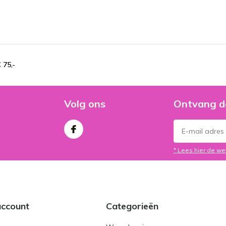
 75,-
Volg ons
Ontvang d
* Lees hier de we
account
Categorieën