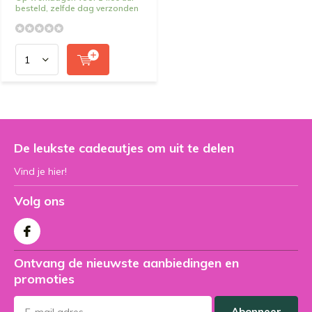
besteld, zelfde dag verzonden
De leukste cadeautjes om uit te delen
Vind je hier!
Volg ons
Ontvang de nieuwste aanbiedingen en
promoties
Abonneer