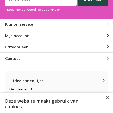
* Lees hier de wettelijke beperkingen
Klantenservice
Mijn account
Categorieën
Contact
uitdeelcadeautjes
De Koumen 8
6433KD Hoensbroek
×
Deze website maakt gebruik van
KvK-nummer 14087571
cookies.
BTW-nummer NL 815399145 B01