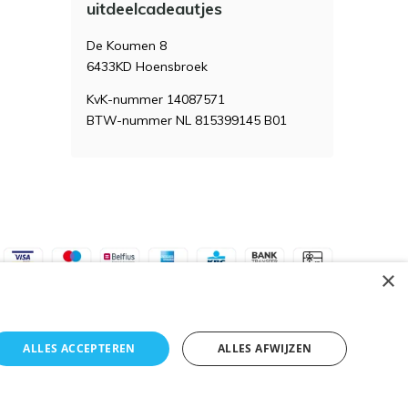
uitdeelcadeautjes
De Koumen 8
6433KD Hoensbroek
KvK-nummer 14087571
BTW-nummer NL 815399145 B01
×
ALLES ACCEPTEREN
ALLES AFWIJZEN
Algemene voorwaarden
RSS-feed
Sitemap