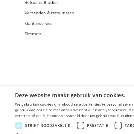
Betaalmethoden
Verzenden & retourneren
Klantenservice
Sitemap
Deze website maakt gebruik van cookies.
We gebruiken cookies om inhoud en advertenties te personaliseren 
gebruik van onze site met onze advertentie- en analysepartners, d
verstrekt of die zij hebben verzameld door uw gebruik van hun dien
© 2026 - Powered by
Lightspeed
- Theme By
DMWS
x
STRIKT NOODZAKELIJK
PRESTATIE
TAR