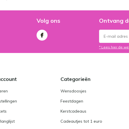
Volg ons
Ontvang d
* Lees hier de we
account
Categorieën
eren
Wensdoosjes
stellingen
Feestdagen
kets
Kerstcadeaus
langlijst
Cadeautjes tot 1 euro