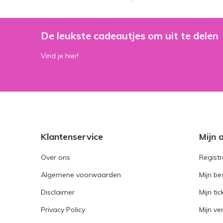
De leukste cadeautjes om uit te delen
Vind je hier!
Klantenservice
Mijn 
Over ons
Registr
Algemene voorwaarden
Mijn be
Disclaimer
Mijn tic
Privacy Policy
Mijn ver