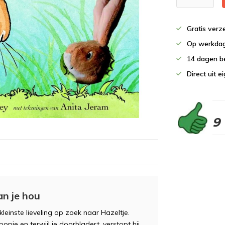
Gratis verz
Op werkdag
14 dagen b
Direct uit 
9
an je hou
einste lieveling op zoek naar Hazeltje.
pje en terwijl je doorbladert, verstopt hij