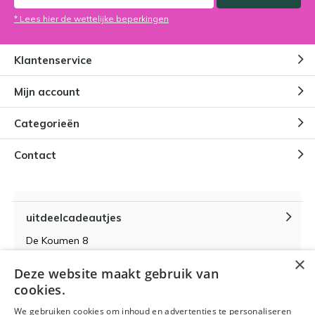
* Lees hier de wettelijke beperkingen
Klantenservice
Mijn account
Categorieën
Contact
uitdeelcadeautjes
De Koumen 8
6433KD Hoensbroek
×
Deze website maakt gebruik van
KvK-nummer 14087571
cookies.
BTW-nummer NL 815399145 B01
We gebruiken cookies om inhoud en advertenties te personaliseren