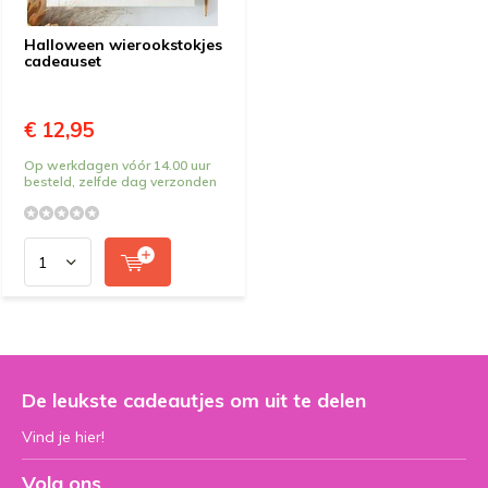
Halloween wierookstokjes
cadeauset
€ 12,95
Op werkdagen vóór 14.00 uur
besteld, zelfde dag verzonden
De leukste cadeautjes om uit te delen
Vind je hier!
Volg ons