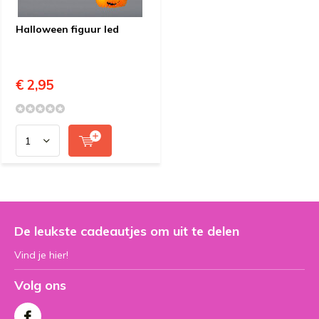
Halloween figuur led
€ 2,95
De leukste cadeautjes om uit te delen
Vind je hier!
Volg ons