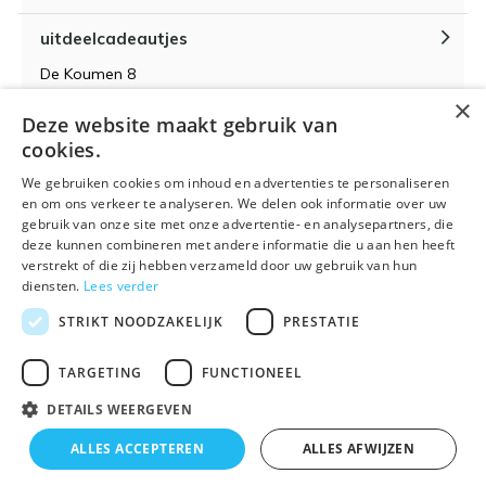
uitdeelcadeautjes
De Koumen 8
6433KD Hoensbroek
×
Deze website maakt gebruik van
KvK-nummer 14087571
cookies.
BTW-nummer NL 815399145 B01
We gebruiken cookies om inhoud en advertenties te personaliseren
en om ons verkeer te analyseren. We delen ook informatie over uw
gebruik van onze site met onze advertentie- en analysepartners, die
deze kunnen combineren met andere informatie die u aan hen heeft
verstrekt of die zij hebben verzameld door uw gebruik van hun
Algemene voorwaarden
RSS-feed
Sitemap
diensten.
Lees verder
STRIKT NOODZAKELIJK
PRESTATIE
TARGETING
FUNCTIONEEL
DETAILS WEERGEVEN
© 2026 - Powered by
Lightspeed
- Theme By
DMWS
x
Plus+
ALLES ACCEPTEREN
ALLES AFWIJZEN
🌴 Wij zijn met vakantie t/m 21 augustus. Bestellen is
Uitdeelcadeautjes.nl
9
/
10
-
9
Reviews @
Kiyoh
tijdelijk niet mogelijk.