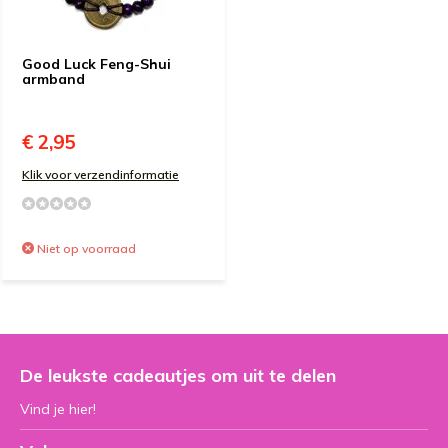
Good Luck Feng-Shui
armband
€ 2,95
Klik voor verzendinformatie
Niet op voorraad
De leukste cadeautjes om uit te delen
Vind je hier!