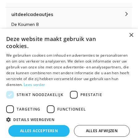
uitdeelcadeautjes
De Koumen 8
6433KD Hoensbroek
×
Deze website maakt gebruik van
KvK-nummer 14087571
cookies.
BTW-nummer NL 815399145 B01
We gebruiken cookies om inhoud en advertenties te personaliseren
en om ons verkeer te analyseren. We delen ook informatie over uw
gebruik van onze site met onze advertentie- en analysepartners, die
deze kunnen combineren met andere informatie die u aan hen heeft
verstrekt of die zij hebben verzameld door uw gebruik van hun
Algemene voorwaarden
RSS-feed
Sitemap
diensten.
Lees verder
STRIKT NOODZAKELIJK
PRESTATIE
TARGETING
FUNCTIONEEL
DETAILS WEERGEVEN
© 2026 - Powered by
Lightspeed
- Theme By
DMWS
x
Plus+
ALLES ACCEPTEREN
ALLES AFWIJZEN
🌴 Wij zijn met vakantie t/m 21 augustus. Bestellen is
Uitdeelcadeautjes.nl
9
/
10
-
9
Reviews @
Kiyoh
tijdelijk niet mogelijk.