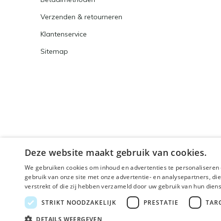
Verzenden & retourneren
Klantenservice
Sitemap
Deze website maakt gebruik van cookies.
We gebruiken cookies om inhoud en advertenties te personaliseren 
gebruik van onze site met onze advertentie- en analysepartners, d
verstrekt of die zij hebben verzameld door uw gebruik van hun dien
© 2026 - Powered by
Lightspeed
- Theme By
DMWS
x
STRIKT NOODZAKELIJK
PRESTATIE
TAR
🌴 Wij zijn met
DETAILS WEERGEVEN