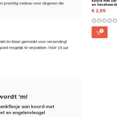
koord met ca
 een prachtig cadeau voor degenen die
en lieveheers
€ 2,95
pakt én klaar gemaakt voor verzending!
 goed mogelijk te verpakken. Vóór 14 uur
wordt 'm!
enkflesje aan koord met
iet en engelenvleugel