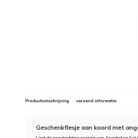
Productomschrijving
verzend informatie
Geschenkflesje aan koord met ange
Laat de engelachtige energie van Angeliet en het si