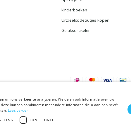
kinderboeken
Uitdeelcadeautjes kopen
Geluksartikelen
en om ons verkeer te analyseren. We delen ook informatie over uw
ie deze kunnen combineren met andere informatie die u aan hen heeft
sten.
Lees verder
Plus+
GETING
FUNCTIONEEL
 vakantie t/m 21 augustus. Bestellen is tijdelij