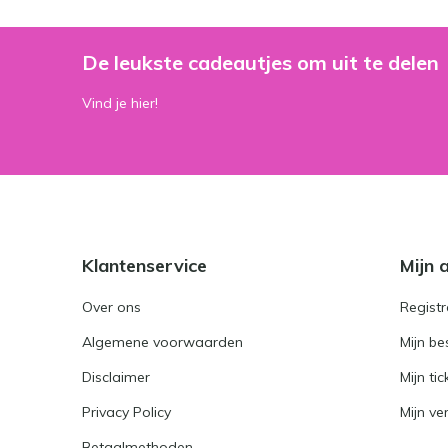
De leukste cadeautjes om uit te delen
Vind je hier!
Klantenservice
Mijn 
Over ons
Registr
Algemene voorwaarden
Mijn be
Disclaimer
Mijn tic
Privacy Policy
Mijn ver
Betaalmethoden