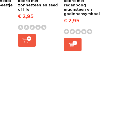
rneool
koord met
koord met
beestje
zonnesteen en seed
regenboog
of life
maansteen en
godinnensymbool
€ 2,95
€ 2,95