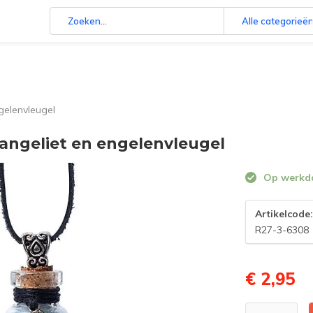
Alle categorieë
gelenvleugel
angeliet en engelenvleugel
Op werkdag
Artikelcode
R27-3-6308
€ 2,95