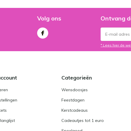
Volg ons
Ontvang d
* Lees hier de we
account
Categorieën
eren
Wensdoosjes
stellingen
Feestdagen
kets
Kerstcadeaus
langlijst
Cadeautjes tot 1 euro
Speelgoed