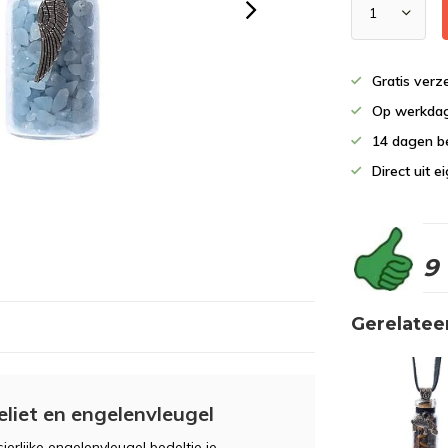
Gratis verz
Op werkdag
14 dagen b
Direct uit 
9
Gerelatee
liet en engelenvleugel
erlijke engelenvleugel bedeltje je