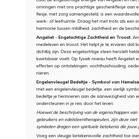
omringen met ons prachtige geschenkflesje aan ee
flesje, met zorg samengesteld, is een waardevolle
werk- of leefruimte. Draag het met trots als een i
harmonie tussen mildheid, zachtheid en de besch
Angeliet - Engelachtige Zachtheid en Troost:
Ang
medeleven en troost. Het helpt je te ervaren dat 
dichtbij zijn. Deze engelachtige steen herstelt hel
kwetsbaar voelt. Op fysiek niveau heeft Angeliet 
effecten op ontstekingen, vochthuishouding, oedeem
nieren.
Engelenvleugel Bedeltje - Symbool van Hemels
met een engelenvleugel bedeltje, een sierlijk sym
bedeltje je herinneren aan de aanwezigheid van e
ondersteunen in je reis door het leven.
Hoewel de beschrijving van de eigenschappen van A
gebruikers en edelsteentherapeuten, zijn deze nie
symbolen dragen een spirituele betekenis die jouw p
Voeg een vleugje betekenisvolle zachtheid toe aan