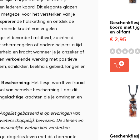
n lederen koord. Dit elegante glazen
 metgezel voor het versterken van je
nspirerende halsketting en ontdek de
Geschenkfles
koord met tij
ermende kracht van engelen.
en olifant
eliet bevordert mildheid, zachtheid,
€ 2,95
beschermengelen of andere helpers altijd
derheid en kracht wanneer je je onzeker of
een verkoelende werking met positieve
, schildklier, keel/hals gebied, longen en
e Bescherming:
Het flesje wordt verfraaid
bool van hemelse bescherming. Laat dit
ngelachtige krachten die je omringen en
ngeliet gebaseerd is op ervaringen van
t wetenschappelijk bewezen. De stenen en
ersoonlijke welzijn kan versterken.
Geschenkfles
 je dagelijks leven met dit charmante