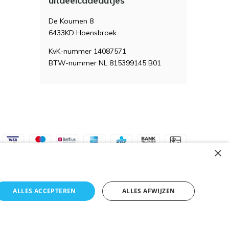
uitdeelcadeautjes
De Koumen 8
6433KD Hoensbroek
KvK-nummer 14087571
BTW-nummer NL 815399145 B01
×
ALLES ACCEPTEREN
ALLES AFWIJZEN
Algemene voorwaarden
RSS-feed
Sitemap
k niet mogelijk.