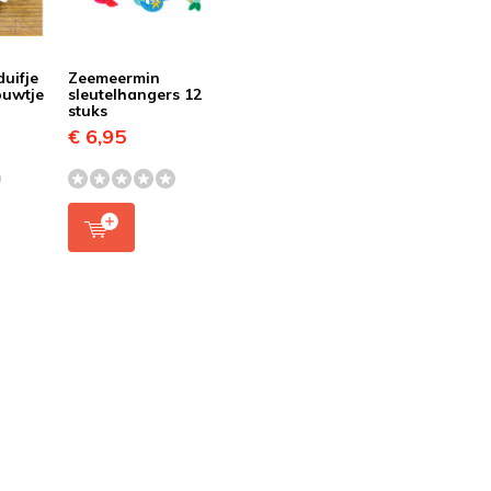
duifje
Zeemeermin
ouwtje
sleutelhangers 12
stuks
€ 6,95