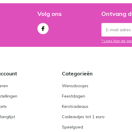
Volg ons
Ontvang d
* Lees hier de we
account
Categorieën
eren
Wensdoosjes
stellingen
Feestdagen
kets
Kerstcadeaus
langlijst
Cadeautjes tot 1 euro
Speelgoed