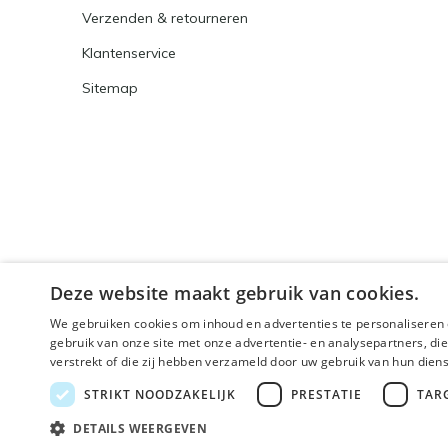
Verzenden & retourneren
Klantenservice
Sitemap
Deze website maakt gebruik van cookies.
We gebruiken cookies om inhoud en advertenties te personaliseren 
gebruik van onze site met onze advertentie- en analysepartners, d
verstrekt of die zij hebben verzameld door uw gebruik van hun dien
© 2026 - Powered by
Lightspeed
- Theme By
DMWS
x
STRIKT NOODZAKELIJK
PRESTATIE
TAR
🌴 Wij zijn met
DETAILS WEERGEVEN