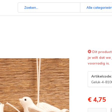
Alle categorieë
Dit product 
je wilt dat we
voorradig is.
Artikelcode
Geluk-4-810
€ 4,75