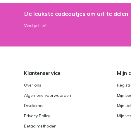
De leukste cadeautjes om uit te delen
Vind je hier!
Klantenservice
Mijn 
Over ons
Registr
Algemene voorwaarden
Mijn be
Disclaimer
Mijn tic
Privacy Policy
Mijn ver
Betaalmethoden