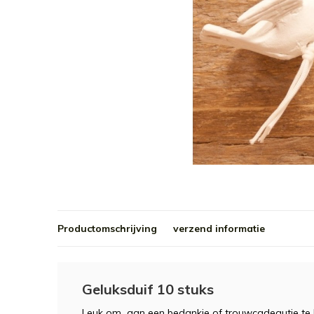
Productomschrijving
verzend informatie
Geluksduif 10 stuks
Leuk om aan een bedankje of trouwcadeautje te