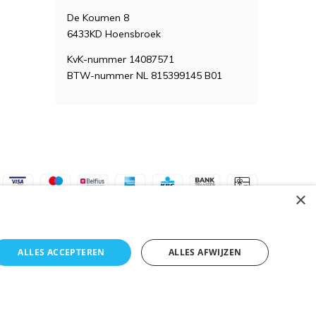
De Koumen 8
6433KD Hoensbroek
KvK-nummer 14087571
BTW-nummer NL 815399145 B01
×
ALLES ACCEPTEREN
ALLES AFWIJZEN
Algemene voorwaarden
RSS-feed
Sitemap
k niet mogelijk.