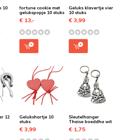
e 10
fortune cookie met
Geluks klavertje vier
gelukspopje 10 stuks
10 stuks
€ 13,-
€ 3,99
er 12
Gelukshartje 10
Sleutelhanger
stuks
Thaise boeddha wit
€ 3,99
€ 1,75