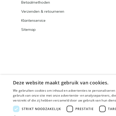
Betaalmethoden
Verzenden & retourneren
Klantenservice
Sitemap
Deze website maakt gebruik van cookies.
We gebruiken cookies om inhoud en advertenties te personaliseren 
gebruik van onze site met onze advertentie- en analysepartners, d
verstrekt of die zij hebben verzameld door uw gebruik van hun dien
© 2026 - Powered by
Lightspeed
- Theme By
DMWS
x
STRIKT NOODZAKELIJK
PRESTATIE
TAR