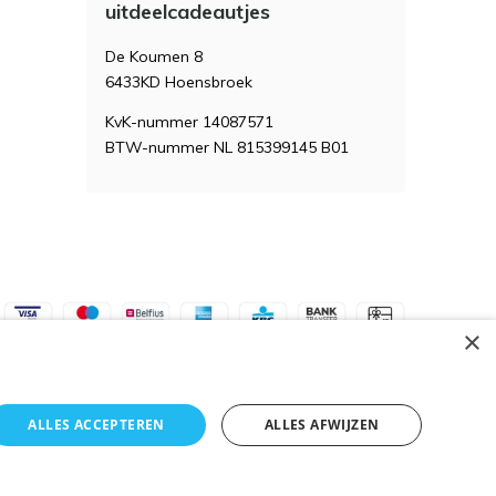
uitdeelcadeautjes
De Koumen 8
6433KD Hoensbroek
KvK-nummer 14087571
BTW-nummer NL 815399145 B01
×
ALLES ACCEPTEREN
ALLES AFWIJZEN
Algemene voorwaarden
RSS-feed
Sitemap