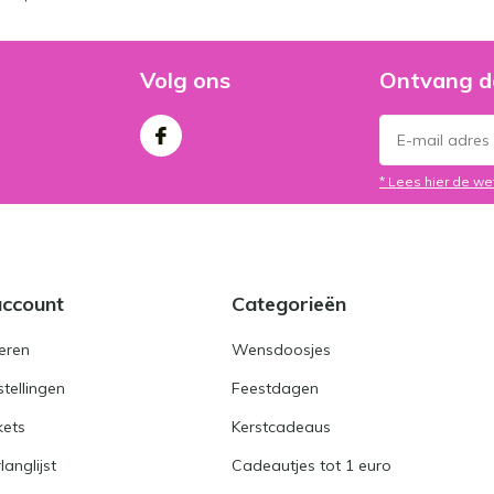
Volg ons
Ontvang d
* Lees hier de we
account
Categorieën
eren
Wensdoosjes
stellingen
Feestdagen
kets
Kerstcadeaus
langlijst
Cadeautjes tot 1 euro