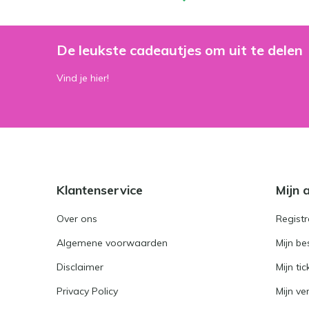
De leukste cadeautjes om uit te delen
Vind je hier!
Klantenservice
Mijn 
Over ons
Registr
Algemene voorwaarden
Mijn be
Disclaimer
Mijn tic
Privacy Policy
Mijn ver