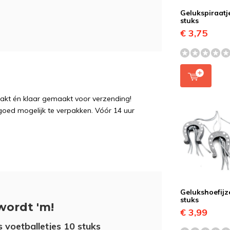
Gelukspiraatj
stuks
€ 3,75
pakt én klaar gemaakt voor verzending!
 goed mogelijk te verpakken. Vóór 14 uur
Gelukshoefijz
stuks
wordt 'm!
€ 3,99
s voetballetjes 10 stuks