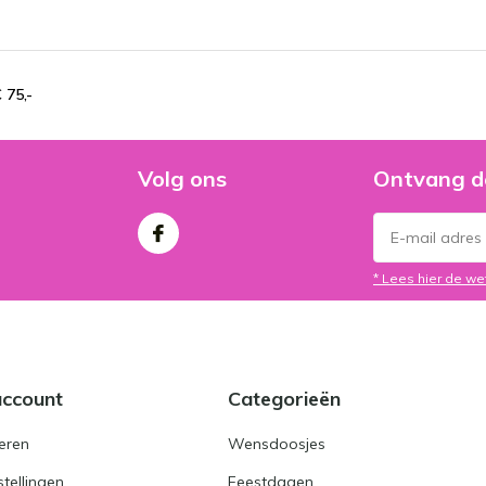
 75,-
Volg ons
Ontvang d
* Lees hier de we
account
Categorieën
eren
Wensdoosjes
stellingen
Feestdagen