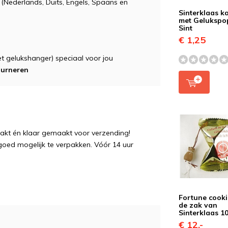
n (Nederlands, Duits, Engels, Spaans en
Sinterklaas k
met Gelukspo
Sint
€ 1,25
t gelukshanger) speciaal voor jou
ourneren
pakt én klaar gemaakt voor verzending!
 goed mogelijk te verpakken. Vóór 14 uur
Fortune cooki
de zak van
Sinterklaas 1
€ 12,-