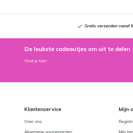
Gratis verzenden vanaf €
De leukste cadeautjes om uit te delen
Vind je hier!
Klantenservice
Mijn 
Over ons
Registr
Algemene voorwaarden
Mijn be