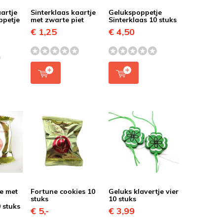
aartje
Sinterklaas kaartje
Gelukspoppetje
ppetje
met zwarte piet
Sinterklaas 10 stuks
€ 1,25
€ 4,50
e met
Fortune cookies 10
Geluks klavertje vier
stuks
10 stuks
0 stuks
€ 5,-
€ 3,99