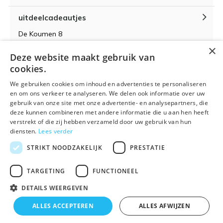
uitdeelcadeautjes
De Koumen 8
6433KD Hoensbroek
×
Deze website maakt gebruik van
KvK-nummer 14087571
cookies.
BTW-nummer NL 815399145 B01
We gebruiken cookies om inhoud en advertenties te personaliseren
en om ons verkeer te analyseren. We delen ook informatie over uw
gebruik van onze site met onze advertentie- en analysepartners, die
deze kunnen combineren met andere informatie die u aan hen heeft
verstrekt of die zij hebben verzameld door uw gebruik van hun
Algemene voorwaarden
RSS-feed
Sitemap
diensten.
Lees verder
STRIKT NOODZAKELIJK
PRESTATIE
TARGETING
FUNCTIONEEL
DETAILS WEERGEVEN
© 2026 - Powered by
Lightspeed
- Theme By
DMWS
x
Plus+
ALLES ACCEPTEREN
ALLES AFWIJZEN
🌴 Wij zijn met vakantie t/m 21 augustus. Bestellen is
Uitdeelcadeautjes.nl
9
/
10
-
9
Reviews @
Kiyoh
tijdelijk niet mogelijk.