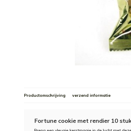
Productomschrijving
verzend informatie
Fortune cookie met rendier 10 stu
Breng een vleugje kerstmagie in de lucht met deze