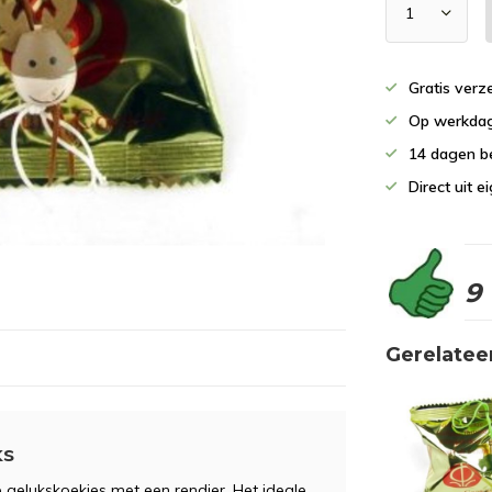
Gratis verz
Op werkdag
14 dagen b
Direct uit 
9
Gerelatee
ks
 gelukskoekjes met een rendier. Het ideale