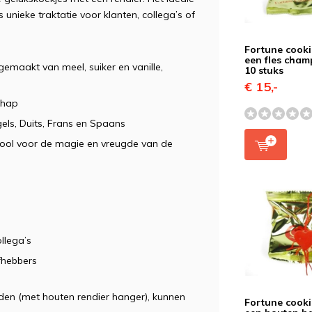
 unieke traktatie voor klanten, collega’s of
Fortune cooki
een fles cha
 gemaakt van meel, suiker en vanille,
10 stuks
€ 15,-
chap
gels, Duits, Frans en Spaans
bool voor de magie en vreugde van de
ollega’s
efhebbers
en (met houten rendier hanger), kunnen
Fortune cooki