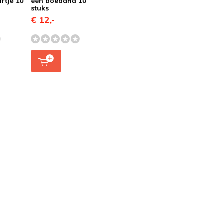
rtje 10
een boeddha 10
stuks
€ 12,-