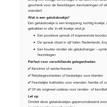
geschenk voor de feestdagen, kerstvieringen of als
vrienden!
Wat is een gelukskoekje?
Een gelukskoekje is een knapperig, luchtig koekje,
gebakken in olie. In elk koekje vind je:
Een positieve spreuk of inspirerende boods
De spreuk staat in vijf talen: Nederlands, En
Een houten rendier als gelukshanger – sym
feestdagen
Perfect voor verschillende gelegenheden:
✅
Kerstmis of winterfeesten
✅
Relatiegeschenken of bedankjes voor klanten
✅
Feestelijke traktaties voor vrienden, familie of c
✅
Of als origineel cadeau voor rendier- of kerstli
Let op:
Omdat deze gelukskoekjes gepersonaliseerd word