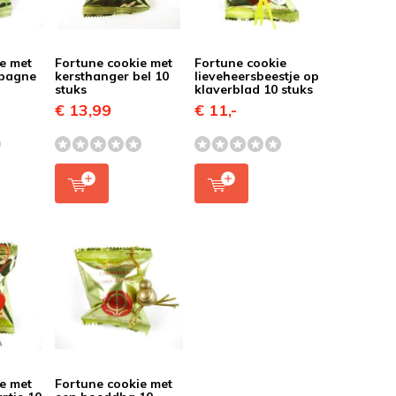
e met
Fortune cookie met
Fortune cookie
mpagne
kersthanger bel 10
lieveheersbeestje op
stuks
klaverblad 10 stuks
€ 13,99
€ 11,-
e met
Fortune cookie met