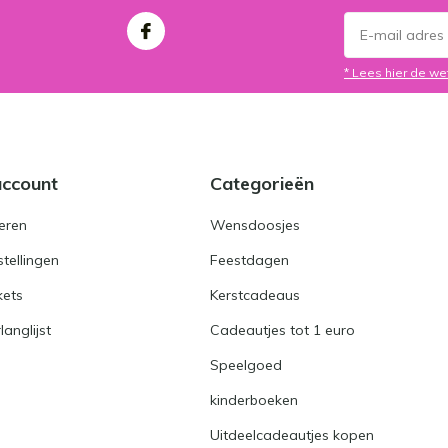
* Lees hier de we
account
Categorieën
eren
Wensdoosjes
stellingen
Feestdagen
kets
Kerstcadeaus
langlijst
Cadeautjes tot 1 euro
Speelgoed
kinderboeken
Uitdeelcadeautjes kopen