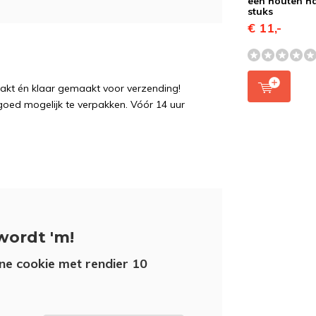
een houten ha
stuks
€ 11,-
pakt én klaar gemaakt voor verzending!
 goed mogelijk te verpakken. Vóór 14 uur
wordt 'm!
ne cookie met rendier 10