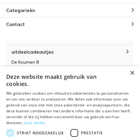
Categorieën
Contact
uitdeelcadeautjes
De Koumen 8
6433KD Hoensbroek
×
Deze website maakt gebruik van
KvK-nummer 14087571
cookies.
BTW-nummer NL 815399145 B01
We gebruiken cookies om inhoud en advertenties te personaliseren
en om ons verkeer te analyseren. We delen ook informatie over uw
gebruik van onze site met onze advertentie- en analysepartners, die
deze kunnen combineren met andere informatie die u aan hen heeft
verstrekt of die zij hebben verzameld door uw gebruik van hun
Algemene voorwaarden
RSS-feed
Sitemap
diensten.
Lees verder
STRIKT NOODZAKELIJK
PRESTATIE