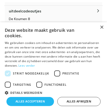
uitdeelcadeautjes
De Koumen 8
6433KD Hoensbroek
×
Deze website maakt gebruik van
KvK-nummer 14087571
cookies.
BTW-nummer NL 815399145 B01
We gebruiken cookies om inhoud en advertenties te personaliseren
en om ons verkeer te analyseren. We delen ook informatie over uw
gebruik van onze site met onze advertentie- en analysepartners, die
deze kunnen combineren met andere informatie die u aan hen heeft
verstrekt of die zij hebben verzameld door uw gebruik van hun
Algemene voorwaarden
RSS-feed
Sitemap
diensten.
Lees verder
STRIKT NOODZAKELIJK
PRESTATIE
TARGETING
FUNCTIONEEL
DETAILS WEERGEVEN
© 2026 - Powered by
Lightspeed
- Theme By
DMWS
x
Plus+
ALLES ACCEPTEREN
ALLES AFWIJZEN
🌴 Wij zijn met vakantie t/m 21 augustus. Bestellen is
Uitdeelcadeautjes.nl
9
/
10
-
9
Reviews @
Kiyoh
tijdelijk niet mogelijk.