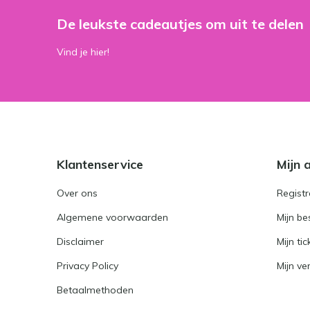
De leukste cadeautjes om uit te delen
Vind je hier!
Klantenservice
Mijn 
Over ons
Registr
Algemene voorwaarden
Mijn be
Disclaimer
Mijn tic
Privacy Policy
Mijn ver
Betaalmethoden