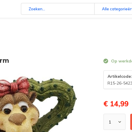
Alle categorieë
orm
Op werkdag
Artikelcode
R15-26-542
€ 14,99