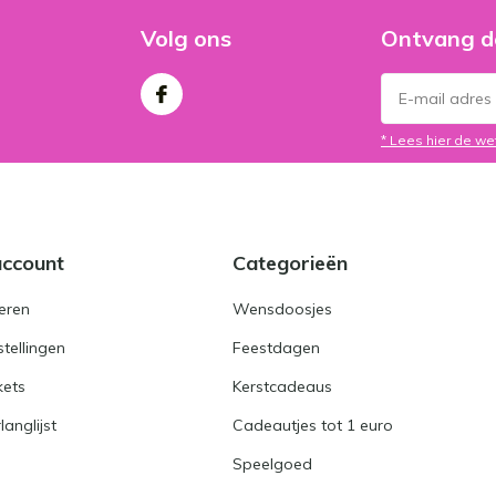
Volg ons
Ontvang d
* Lees hier de we
account
Categorieën
eren
Wensdoosjes
stellingen
Feestdagen
kets
Kerstcadeaus
langlijst
Cadeautjes tot 1 euro
Speelgoed