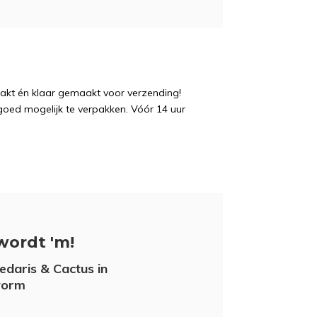
pakt én klaar gemaakt voor verzending!
 goed mogelijk te verpakken. Vóór 14 uur
wordt 'm!
daris & Cactus in
vorm