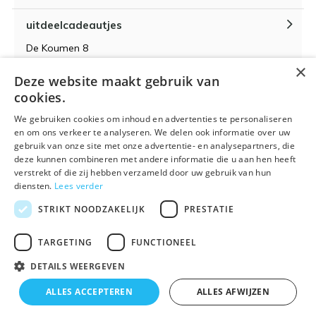
uitdeelcadeautjes
De Koumen 8
6433KD Hoensbroek
×
Deze website maakt gebruik van
KvK-nummer 14087571
cookies.
BTW-nummer NL 815399145 B01
We gebruiken cookies om inhoud en advertenties te personaliseren
en om ons verkeer te analyseren. We delen ook informatie over uw
gebruik van onze site met onze advertentie- en analysepartners, die
deze kunnen combineren met andere informatie die u aan hen heeft
verstrekt of die zij hebben verzameld door uw gebruik van hun
Algemene voorwaarden
RSS-feed
Sitemap
diensten.
Lees verder
STRIKT NOODZAKELIJK
PRESTATIE
TARGETING
FUNCTIONEEL
DETAILS WEERGEVEN
© 2026 - Powered by
Lightspeed
- Theme By
DMWS
x
Plus+
ALLES ACCEPTEREN
ALLES AFWIJZEN
🌴 Wij zijn met vakantie t/m 21 augustus. Bestellen is
Uitdeelcadeautjes.nl
9
/
10
-
9
Reviews @
Kiyoh
tijdelijk niet mogelijk.