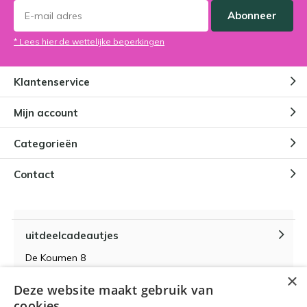
Abonneer
* Lees hier de wettelijke beperkingen
Klantenservice
Mijn account
Categorieën
Contact
uitdeelcadeautjes
De Koumen 8
6433KD Hoensbroek
×
Deze website maakt gebruik van
KvK-nummer 14087571
cookies.