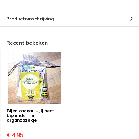
Productomschrijving
Recent bekeken
Bijen cadeau - Jij bent
bijzonder - in
organzazakje
€ 4,95