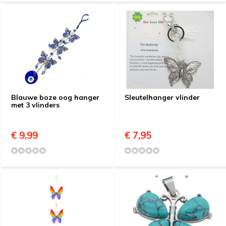
Blauwe boze oog hanger
Sleutelhanger vlinder
met 3 vlinders
€ 9,99
€ 7,95