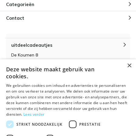
Categorieën
Contact
uitdeelcadeautjes
De Koumen 8
6433KD Hoensbroek
×
Deze website maakt gebruik van
KvK-nummer 14087571
cookies.
BTW-nummer NL 815399145 B01
We gebruiken cookies om inhoud en advertenties te personaliseren
en om ons verkeer te analyseren. We delen ook informatie over uw
gebruik van onze site met onze advertentie- en analysepartners, die
deze kunnen combineren met andere informatie die u aan hen heeft
verstrekt of die zij hebben verzameld door uw gebruik van hun
Algemene voorwaarden
RSS-feed
Sitemap
diensten.
Lees verder
STRIKT NOODZAKELIJK
PRESTATIE