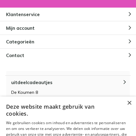
Klantenservice
Mijn account
Categorieën
Contact
uitdeelcadeautjes
De Koumen 8
6433KD Hoensbroek
×
Deze website maakt gebruik van
KvK-nummer 14087571
cookies.
BTW-nummer NL 815399145 B01
We gebruiken cookies om inhoud en advertenties te personaliseren
en om ons verkeer te analyseren. We delen ook informatie over uw
gebruik van onze site met onze advertentie- en analysepartners, die