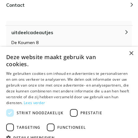
Contact
uitdeelcadeautjes
De Koumen 8
6433KD Hoensbroek
×
Deze website maakt gebruik van
KvK-nummer 14087571
cookies.
BTW-nummer NL 815399145 B01
We gebruiken cookies om inhoud en advertenties te personaliseren
en om ons verkeer te analyseren. We delen ook informatie over uw
gebruik van onze site met onze advertentie- en analysepartners, die
deze kunnen combineren met andere informatie die u aan hen heeft
verstrekt of die zij hebben verzameld door uw gebruik van hun
Algemene voorwaarden
RSS-feed
Sitemap
diensten.
Lees verder
STRIKT NOODZAKELIJK
PRESTATIE
TARGETING
FUNCTIONEEL
DETAILS WEERGEVEN