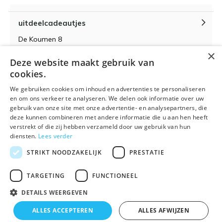
uitdeelcadeautjes
De Koumen 8
6433KD Hoensbroek
×
Deze website maakt gebruik van
KvK-nummer 14087571
cookies.
BTW-nummer NL 815399145 B01
We gebruiken cookies om inhoud en advertenties te personaliseren
en om ons verkeer te analyseren. We delen ook informatie over uw
gebruik van onze site met onze advertentie- en analysepartners, die
deze kunnen combineren met andere informatie die u aan hen heeft
verstrekt of die zij hebben verzameld door uw gebruik van hun
Algemene voorwaarden
RSS-feed
Sitemap
diensten.
Lees verder
STRIKT NOODZAKELIJK
PRESTATIE
TARGETING
FUNCTIONEEL
DETAILS WEERGEVEN
© 2026 - Powered by
Lightspeed
- Theme By
DMWS
x
Plus+
ALLES ACCEPTEREN
ALLES AFWIJZEN
🌴 Wij zijn met vakantie t/m 21 augustus. Bestellen is
Uitdeelcadeautjes.nl
9
/
10
-
9
Reviews @
Kiyoh
tijdelijk niet mogelijk.