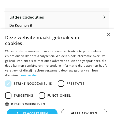
uitdeelcadeautjes
De Koumen 8
6433KD Hoensbroek
×
Deze website maakt gebruik van
KvK-nummer 14087571
cookies.
BTW-nummer NL 815399145 B01
We gebruiken cookies om inhoud en advertenties te personaliseren
en om ons verkeer te analyseren. We delen ook informatie over uw
gebruik van onze site met onze advertentie- en analysepartners, die
deze kunnen combineren met andere informatie die u aan hen heeft
verstrekt of die zij hebben verzameld door uw gebruik van hun
Algemene voorwaarden
RSS-feed
Sitemap
diensten.
Lees verder
STRIKT NOODZAKELIJK
PRESTATIE
TARGETING
FUNCTIONEEL
DETAILS WEERGEVEN
© 2026 - Powered by
Lightspeed
- Theme By
DMWS
x
Plus+
ALLES ACCEPTEREN
ALLES AFWIJZEN