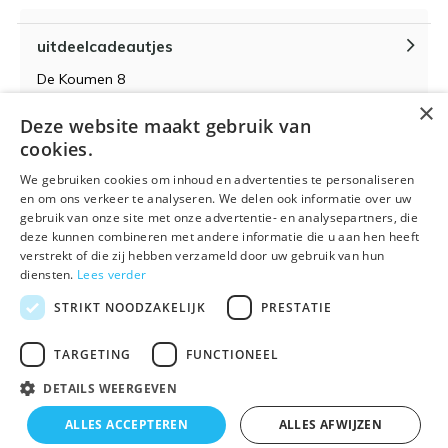
uitdeelcadeautjes
De Koumen 8
6433KD Hoensbroek
×
Deze website maakt gebruik van
KvK-nummer 14087571
cookies.
BTW-nummer NL 815399145 B01
We gebruiken cookies om inhoud en advertenties te personaliseren
en om ons verkeer te analyseren. We delen ook informatie over uw
gebruik van onze site met onze advertentie- en analysepartners, die
deze kunnen combineren met andere informatie die u aan hen heeft
verstrekt of die zij hebben verzameld door uw gebruik van hun
Algemene voorwaarden
RSS-feed
Sitemap
diensten.
Lees verder
STRIKT NOODZAKELIJK
PRESTATIE
TARGETING
FUNCTIONEEL
DETAILS WEERGEVEN
© 2026 - Powered by
Lightspeed
- Theme By
DMWS
x
Plus+
ALLES ACCEPTEREN
ALLES AFWIJZEN
🌴 Wij zijn met vakantie t/m 21 augustus. Bestellen is
Uitdeelcadeautjes.nl
9
/
10
-
9
Reviews @
Kiyoh
tijdelijk niet mogelijk.