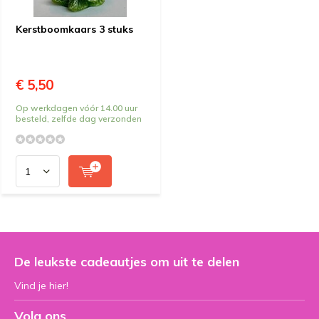
Kerstboomkaars 3 stuks
€ 5,50
Op werkdagen vóór 14.00 uur
besteld, zelfde dag verzonden
De leukste cadeautjes om uit te delen
Vind je hier!
Volg ons