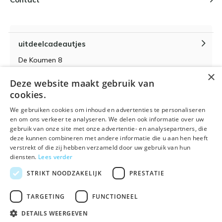
uitdeelcadeautjes
De Koumen 8
6433KD Hoensbroek
×
Deze website maakt gebruik van
KvK-nummer 14087571
cookies.
BTW-nummer NL 815399145 B01
We gebruiken cookies om inhoud en advertenties te personaliseren
en om ons verkeer te analyseren. We delen ook informatie over uw
gebruik van onze site met onze advertentie- en analysepartners, die
deze kunnen combineren met andere informatie die u aan hen heeft
verstrekt of die zij hebben verzameld door uw gebruik van hun
Algemene voorwaarden
RSS-feed
Sitemap
diensten.
Lees verder
STRIKT NOODZAKELIJK
PRESTATIE
TARGETING
FUNCTIONEEL
DETAILS WEERGEVEN
© 2026 - Powered by
Lightspeed
- Theme By
DMWS
x
Plus+