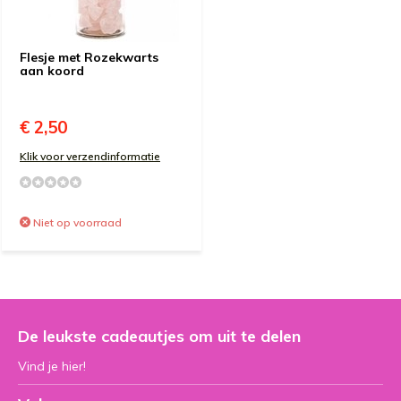
Flesje met Rozekwarts
aan koord
€ 2,50
Klik voor verzendinformatie
Niet op voorraad
De leukste cadeautjes om uit te delen
Vind je hier!