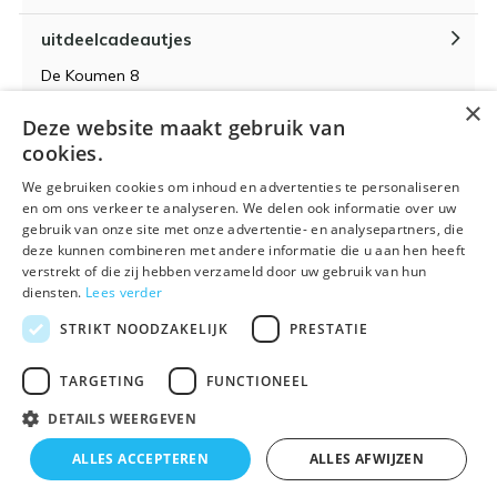
uitdeelcadeautjes
De Koumen 8
6433KD Hoensbroek
×
Deze website maakt gebruik van
KvK-nummer 14087571
cookies.
BTW-nummer NL 815399145 B01
We gebruiken cookies om inhoud en advertenties te personaliseren
en om ons verkeer te analyseren. We delen ook informatie over uw
gebruik van onze site met onze advertentie- en analysepartners, die
deze kunnen combineren met andere informatie die u aan hen heeft
verstrekt of die zij hebben verzameld door uw gebruik van hun
Algemene voorwaarden
RSS-feed
Sitemap
diensten.
Lees verder
STRIKT NOODZAKELIJK
PRESTATIE
TARGETING
FUNCTIONEEL
DETAILS WEERGEVEN
© 2026 - Powered by
Lightspeed
- Theme By
DMWS
x
Plus+
ALLES ACCEPTEREN
ALLES AFWIJZEN
🌴 Wij zijn met vakantie t/m 21 augustus. Bestellen is
Uitdeelcadeautjes.nl
9
/
10
-
9
Reviews @
Kiyoh
tijdelijk niet mogelijk.