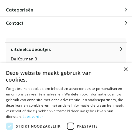
Categorieën
Contact
uitdeelcadeautjes
De Koumen 8
6433KD Hoensbroek
×
Deze website maakt gebruik van
KvK-nummer 14087571
cookies.
BTW-nummer NL 815399145 B01
We gebruiken cookies om inhoud en advertenties te personaliseren
en om ons verkeer te analyseren. We delen ook informatie over uw
gebruik van onze site met onze advertentie- en analysepartners, die
deze kunnen combineren met andere informatie die u aan hen heeft
verstrekt of die zij hebben verzameld door uw gebruik van hun
Algemene voorwaarden
RSS-feed
Sitemap
diensten.
Lees verder
STRIKT NOODZAKELIJK
PRESTATIE